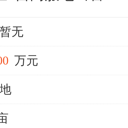
暂无
00
万元
地
0亩