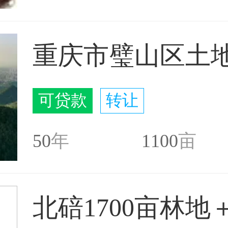
重庆市璧山区土地
可贷款
转让
50
年
1100
亩