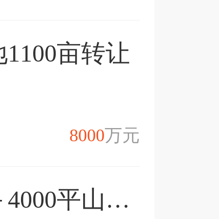
1100亩转让
8000
万元
北碚1700亩林地＋4000平山庄合作转让