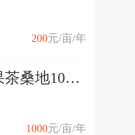
200
元/亩/年
重庆市渝北区水果茶桑地100亩出售
1000
元/亩/年