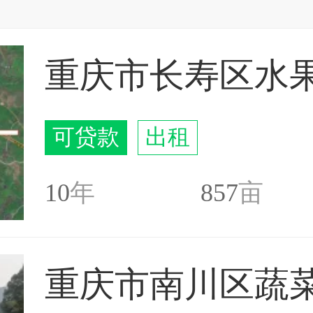
可贷款
出租
10
年
857
亩