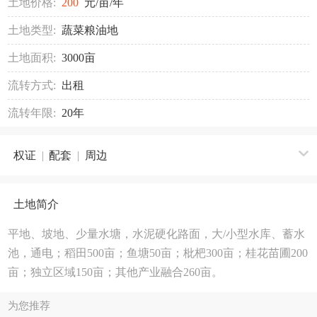
土地价格:
200
元/亩/年
土地类型:
蔬菜粮油地
土地面积:
3000亩
流转方式:
出租
流转年限:
20年
权证
|
配套
|
周边
土地简介
平地、坡地、少量水塘，水泥硬化路面，大/小型水库、蓄水
池，通电；稻田500亩；鱼塘50亩；枇杷300亩；桂花苗圃200
亩；独立区域150亩；其他产业融合260亩。
为您推荐