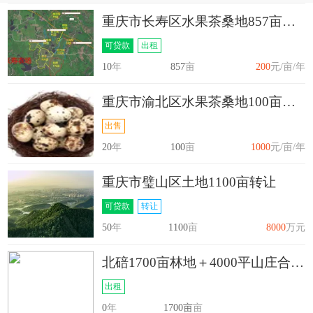
重庆市长寿区水果茶桑地857亩出租
可贷款
出租
10
年
857
亩
200
元/亩/年
重庆市渝北区水果茶桑地100亩出售
出售
20
年
100
亩
1000
元/亩/年
重庆市璧山区土地1100亩转让
可贷款
转让
50
年
1100
亩
8000
万元
北碚1700亩林地＋4000平山庄合作转让
出租
0
年
1700亩
亩