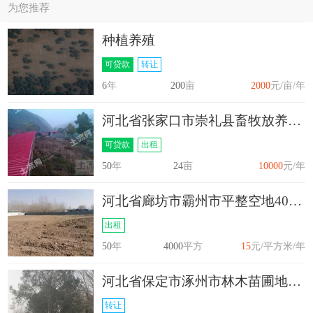
为您推荐
种植养殖
可贷款
转让
6
年
200
亩
2000
元/亩/年
河北省张家口市崇礼县畜牧放养地24亩出租
可贷款
出租
50
年
24
亩
10000
元/年
河北省廊坊市霸州市平整空地4000平方出租
出租
50
年
4000
平方
15
元/平方米/年
河北省保定市涿州市林木苗圃地260亩转让
转让