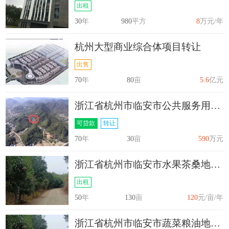
出租
30
年
980
平方
8
万元/年
杭州大型商业综合体项目转让
出售
70
年
80
亩
5.6
亿元
浙江省杭州市临安市公共服务用地30亩转让
可贷款
转让
70
年
30
亩
590
万元
浙江省杭州市临安市水果茶桑地130亩出租
出租
50
年
130
亩
120
元/亩/年
浙江省杭州市临安市蔬菜粮油地130亩出租