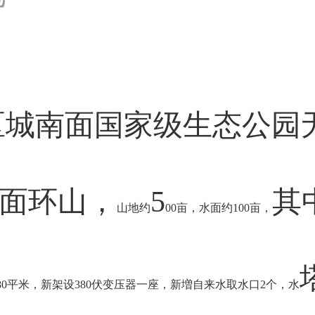
区城南面
国家级生态公园
面环山，
5
其
山地约
00
亩，水面约
100
亩，
80
平米，新架设
380
伏变压器一座，新増自来水取水口
2
个，水