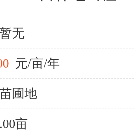
暂无
00
元/亩/年
苗圃地
0.00亩