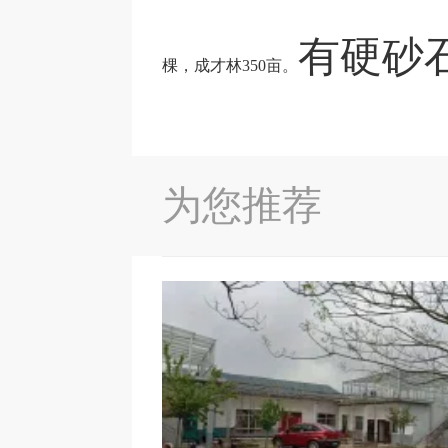
有硬砂
棵，成才林
350
亩。
为您推荐