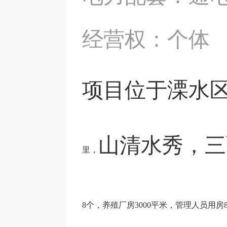
经营权：个体
项目位于溧水
山清水秀，三
里，
8
个，养殖厂房
3000
平米，管理人员用房