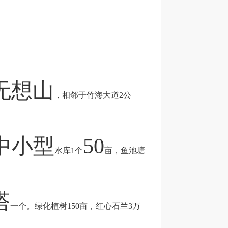
无想山
，相邻于竹海大道
2
公
中
小
型
50
水库
1
个
亩，鱼池塘
塔
一个。绿化植树
150
亩，红心石兰
3
万