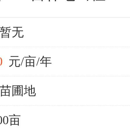
暂无
0
元/亩/年
苗圃地
.00亩