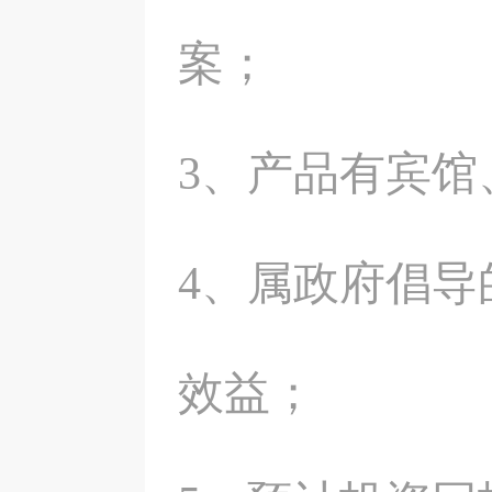
案；
3、产品有宾
4、属政府倡
效益；