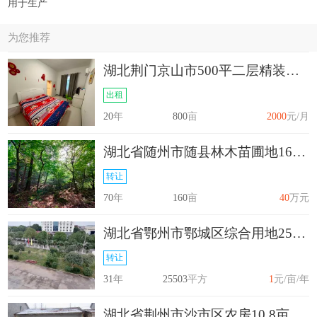
用于生产
为您推荐
湖北荆门京山市500平二层精装修农房，拎包入住，养老种菜养鸡
出租
20
年
800
亩
2000
元/月
湖北省随州市随县林木苗圃地160亩转让
转让
70
年
160
亩
40
万元
湖北省鄂州市鄂城区综合用地25503平方转让
转让
31
年
25503
平方
1
元/亩/年
湖北省荆州市沙市区农房10.8亩出租