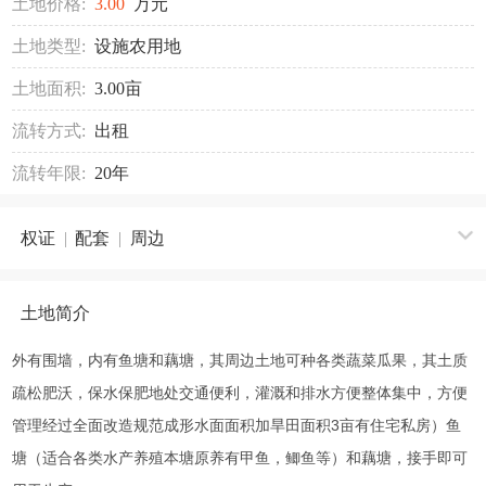
土地价格:
3.00
万元
土地类型:
设施农用地
土地面积:
3.00亩
流转方式:
出租
流转年限:
20年
权证
|
配套
|
周边
土地简介
外有围墙，内有鱼塘和藕塘，其周边土地可种各类蔬菜瓜果，其土质
疏松肥沃，保水保肥地处交通便利，灌溉和排水方便整体集中，方便
管理经过全面改造规范成形水面面积加旱田面积3亩有住宅私房）鱼
塘（适合各类水产养殖本塘原养有甲鱼，鲫鱼等）和藕塘，接手即可