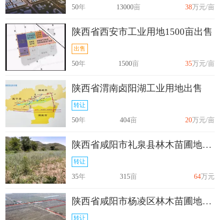
50
年
13000
亩
38
万元/亩
陕西省西安市工业用地1500亩出售
出售
50
年
1500
亩
35
万元/亩
陕西省渭南卤阳湖工业用地出售
转让
50
年
404
亩
20
万元/亩
陕西省咸阳市礼泉县林木苗圃地315亩转让
转让
35
年
315
亩
64
万元
陕西省咸阳市杨凌区林木苗圃地37.6亩转让
转让