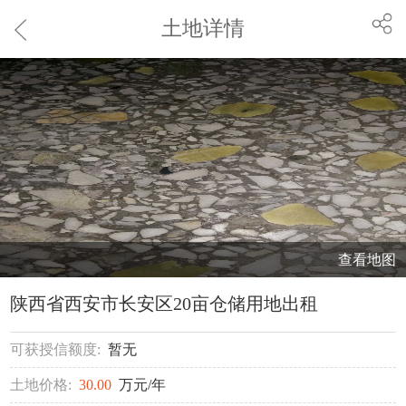
土地详情
查看地图
陕西省西安市长安区20亩仓储用地出租
可获授信额度:
暂无
土地价格:
30.00
万元/年