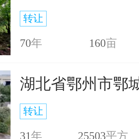
转让
70
年
160
亩
转让
31
年
25503
平方