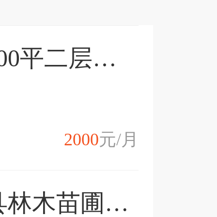
湖北荆门京山市500平二层精装修农房，拎包入住，养老种菜养鸡
2000
元/月
湖北省随州市随县林木苗圃地160亩转让