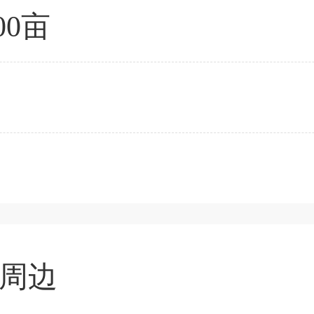
.00亩
周边