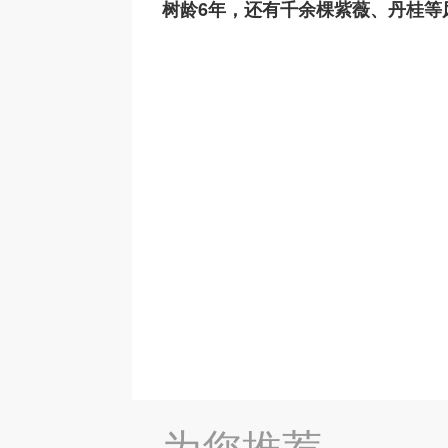
树龄6年，还有千余棵紫薇、丹桂等风