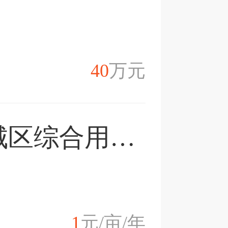
40
万元
湖北省鄂州市鄂城区综合用地25503平方转让
1
元/亩/年