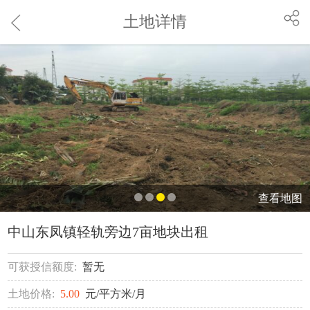
土地详情
查看地图
中山东凤镇轻轨旁边7亩地块出租
可获授信额度:
暂无
土地价格:
5.00
元/平方米/月