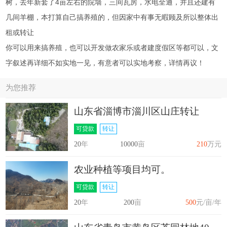
树，去年新套了4亩左右的院墙，三间瓦房，水电全通，并且还建有
几间羊棚，本打算自己搞养殖的，但因家中有事无暇顾及所以整体出
租或转让
你可以用来搞养殖，也可以开发做农家乐或者建度假区等都可以，文
字叙述再详细不如实地一见，有意者可以实地考察，详情再议！
为您推荐
山东省淄博市淄川区山庄转让
可贷款
转让
20
年
10000
亩
210
万元
农业种植等项目均可。
可贷款
转让
20
年
200
亩
500
元/亩/年