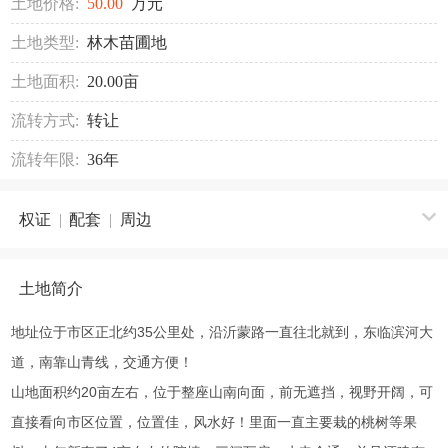
土地价格:
50.00
万元
土地类型:
林木苗圃地
土地面积:
20.00亩
流转方式:
转让
流转年限:
36年
权证
|
配套
|
周边
土地简介
地址位于市区正北约35公里处，沿沂蒙路一直往北就到，东临滨河大
道，南靠山青线，交通方便！
山地面积约20亩左右，位于整座山南向面，前无遮挡，视野开阔，可
直接看向市区位置，位置佳，风水好！里面一直主要栽的桃树等果